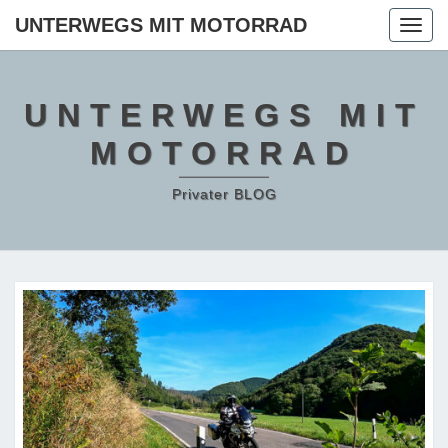
Skip
UNTERWEGS MIT MOTORRAD
Togg
to
navig
content
UNTERWEGS MIT
MOTORRAD
Privater BLOG