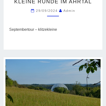
KLEINE RUNDE IM AHRTAL
RUNDE
IM
29/09/2024
Admin
AHRTAL
Septembertour – klitzekleine