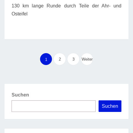
130 km lange Runde durch Teile der Ahr- und
Osteifel
Seitennummerierung
der
2
3
Weiter
1
Beiträge
Suchen
Suchen