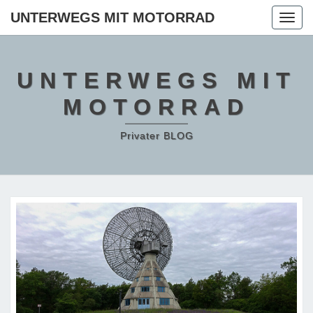
Skip
UNTERWEGS MIT MOTORRAD
Togg
to
navig
content
UNTERWEGS MIT
MOTORRAD
Privater BLOG