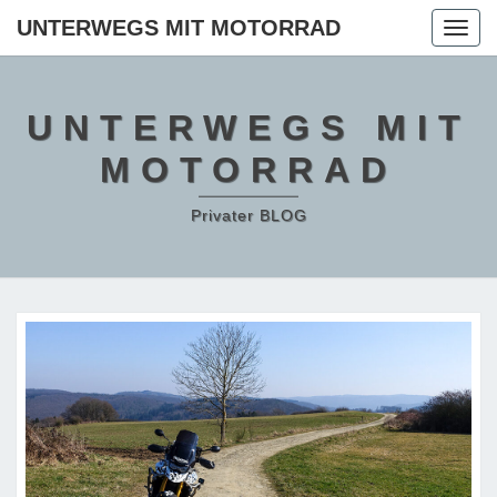
Skip
UNTERWEGS MIT MOTORRAD
Togg
to
navig
content
UNTERWEGS MIT
MOTORRAD
Privater BLOG