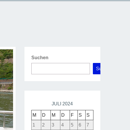
Suchen
Suchen
JULI 2024
M
D
M
D
F
S
S
1
2
3
4
5
6
7