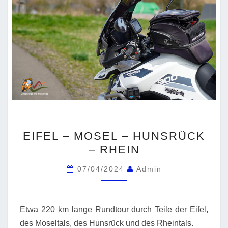
EIFEL
EIFEL – MOSEL – HUNSRÜCK
–
– RHEIN
MOSEL
–
07/04/2024
Admin
HUNSRÜCK
–
RHEIN
Etwa 220 km lange Rundtour durch Teile der Eifel,
des Moseltals, des Hunsrück und des Rheintals.