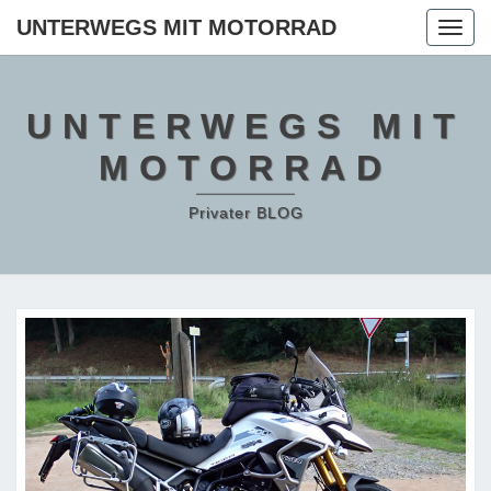
Skip
UNTERWEGS MIT MOTORRAD
Togg
to
navig
content
UNTERWEGS MIT
MOTORRAD
Privater BLOG