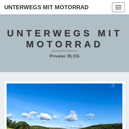
Skip
UNTERWEGS MIT MOTORRAD
Togg
to
navig
content
UNTERWEGS MIT
MOTORRAD
Privater BLOG