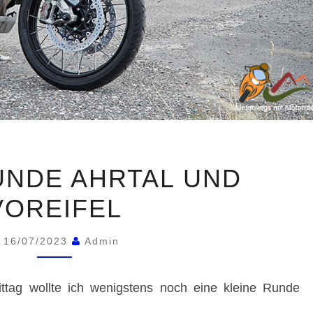
KURZE
UNDE AHRTAL UND
RUNDE
VOREIFEL
AHRTAL
UND
16/07/2023
Admin
VOREIFEL
tag wollte ich wenigstens noch eine kleine Runde