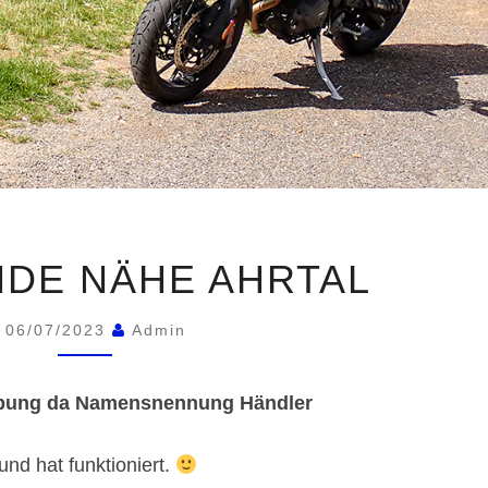
HAUSRUNDE
DE NÄHE AHRTAL
NÄHE
AHRTAL
06/07/2023
Admin
erbung da Namensnennung Händler
nd hat funktioniert.