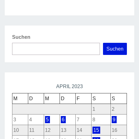
Suchen
Suchen
APRIL 2023
M
D
M
D
F
S
S
1
2
3
4
5
6
7
8
9
10
11
12
13
14
15
16